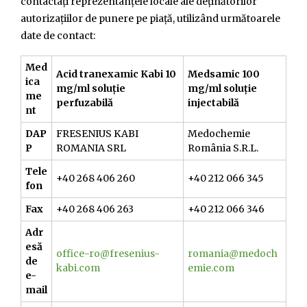
contactați reprezentanțele locale ale deținătorilor
autorizațiilor de punere pe piață, utilizând următoarele
date de contact:
Med
Acid tranexamic Kabi 10
Medsamic 100
ica
mg/ml soluție
mg/ml soluție
me
perfuzabilă
injectabilă
nt
DAP
FRESENIUS KABI
Medochemie
P
ROMANIA SRL
România S.R.L.
Tele
+40 268 406 260
+40 212 066 345
fon
Fax
+40 268 406 263
+40 212 066 346
Adr
esă
office-ro@fresenius-
romania@medoch
de
kabi.com
emie.com
e-
mail