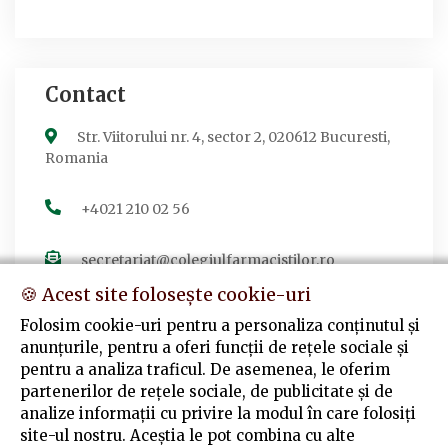
Contact
Str. Viitorului nr. 4, sector 2, 020612 Bucuresti,
Romania
+4021 210 02 56
secretariat@colegiulfarmacistilor.ro
🍪 Acest site folosește cookie-uri
Folosim cookie-uri pentru a personaliza conținutul și
anunțurile, pentru a oferi funcții de rețele sociale și
Urmărește-ne
pentru a analiza traficul. De asemenea, le oferim
partenerilor de rețele sociale, de publicitate și de
Facebook
analize informații cu privire la modul în care folosiți
Colegiul Farmaciștilor din România
site-ul nostru. Aceștia le pot combina cu alte