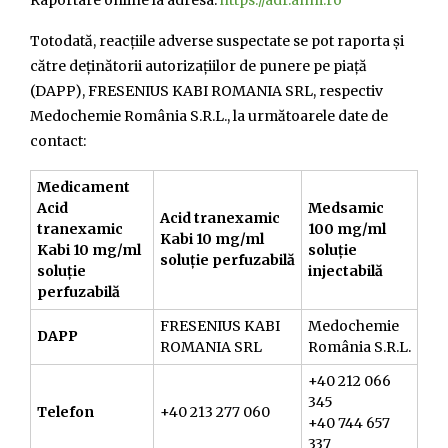
Raportare online la adresa:
https://adr.anm.ro
Totodată, reacțiile adverse suspectate se pot raporta și
către deținătorii autorizațiilor de punere pe piață
(DAPP), FRESENIUS KABI ROMANIA SRL, respectiv
Medochemie România S.R.L., la următoarele date de
contact:
Medicament
Acid
Medsamic
Acid tranexamic
tranexamic
100 mg/ml
Kabi 10 mg/ml
Kabi 10 mg/ml
soluție
soluție perfuzabilă
soluție
injectabilă
perfuzabilă
FRESENIUS KABI
Medochemie
DAPP
ROMANIA SRL
România S.R.L.
+40 212 066
345
Telefon
+40 213 277 060
+40 744 657
337