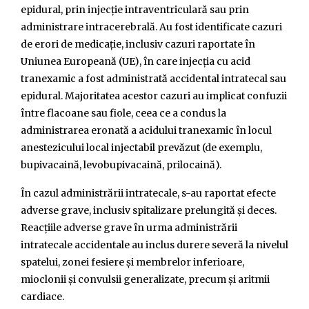
epidural, prin injecție intraventriculară sau prin
administrare intracerebrală. Au fost identificate cazuri
de erori de medicație, inclusiv cazuri raportate în
Uniunea Europeană (UE), în care injecția cu acid
tranexamic a fost administrată accidental intratecal sau
epidural. Majoritatea acestor cazuri au implicat confuzii
între flacoane sau fiole, ceea ce a condus la
administrarea eronată a acidului tranexamic în locul
anestezicului local injectabil prevăzut (de exemplu,
bupivacaină, levobupivacaină, prilocaină).
În cazul administrării intratecale, s-au raportat efecte
adverse grave, inclusiv spitalizare prelungită și deces.
Reacțiile adverse grave în urma administrării
intratecale accidentale au inclus durere severă la nivelul
spatelui, zonei fesiere și membrelor inferioare,
mioclonii și convulsii generalizate, precum și aritmii
cardiace.