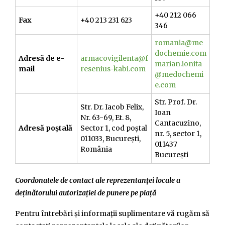
+40 212 066
Fax
+40 213 231 623
346
romania@me
dochemie.com
Adresă de e-
armacovigilenta@f
marian.ionita
mail
resenius-kabi.com
@medochemi
e.com
Str. Prof. Dr.
Str. Dr. Iacob Felix,
Ioan
Nr. 63-69, Et. 8,
Cantacuzino,
Adresă poștală
Sector 1, cod poștal
nr. 5, sector 1,
011033, București,
011437
România
București
Coordonatele de contact ale reprezentanței locale a
deținătorului autorizației de punere pe piață
Pentru întrebări și informații suplimentare vă rugăm să