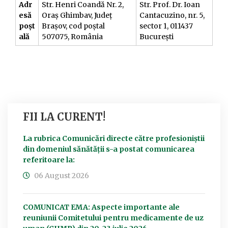
Adr
Str. Henri Coandă Nr. 2,
Str. Prof. Dr. Ioan
esă
Oraș Ghimbav, Județ
Cantacuzino, nr. 5,
poșt
Brașov, cod poștal
sector 1, 011437
ală
507075, România
București
FII LA CURENT!
La rubrica Comunicări directe către profesioniștii
din domeniul sănătății s-a postat comunicarea
referitoare la:
06 August 2026
COMUNICAT EMA: Aspecte importante ale
reuniunii Comitetului pentru medicamente de uz