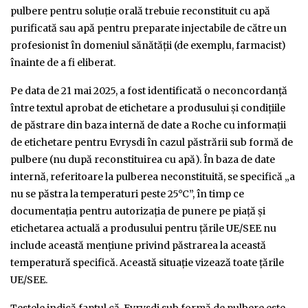
pulbere pentru soluţie orală trebuie reconstituit cu apă
purificată sau apă pentru preparate injectabile de către un
profesionist în domeniul sănătății (de exemplu, farmacist)
înainte de a fi eliberat.
Pe data de 21 mai 2025, a fost identificată o neconcordanță
între textul aprobat de etichetare a produsului și condițiile
de păstrare din baza internă de date a Roche cu informații
de etichetare pentru Evrysdi în cazul păstrării sub formă de
pulbere (nu după reconstituirea cu apă). În baza de date
internă, referitoare la pulberea neconstituită, se specifică „a
nu se păstra la temperaturi peste 25°C”, în timp ce
documentația pentru autorizația de punere pe piață și
etichetarea actuală a produsului pentru țările UE/SEE nu
include această mențiune privind păstrarea la această
temperatură specifică. Această situație vizează toate țările
UE/SEE.