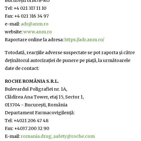
București 011478-RO
Tel: +4 021 317 11 10
Fax: +4 021 316 34 97
e-mail:
adr@anm.ro
website:
www.anm.ro
Raportare online la adresa:
https://adr.anm.ro/
Totodată, reacţiile adverse suspectate se pot raporta şi către
deţinătorul autorizației de punere pe piață, la următoarele
date de contact:
ROCHE ROMÂNIA S.R.L.
Bulevardul Poligrafiei nr. 1A,
Clădirea Ana Tower, etaj 15, Sector 1,
013704 - Bucureşti, România
Departament Farmacovigilenţă:
Tel: +4021 206 47 48
Fax: +4037 200 32 90
E-mail:
romania.drug_safety@roche.com