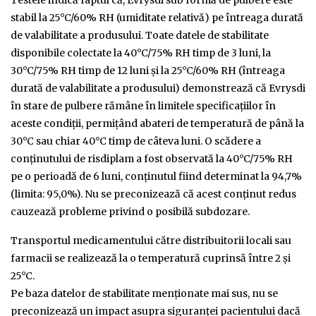
Testele indică faptul că, Evrysdi sub formă de pulbere este
stabil la 25°C/60% RH (umiditate relativă) pe întreaga durată
de valabilitate a produsului. Toate datele de stabilitate
disponibile colectate la 40°C/75% RH timp de 3 luni, la
30°C/75% RH timp de 12 luni și la 25°C/60% RH (întreaga
durată de valabilitate a produsului) demonstrează că Evrysdi
în stare de pulbere rămâne în limitele specificațiilor în
aceste condiții, permițând abateri de temperatură de până la
30°C sau chiar 40°C timp de câteva luni. O scădere a
conținutului de risdiplam a fost observată la 40°C/75% RH
pe o perioadă de 6 luni, conținutul fiind determinat la 94,7%
(limita: 95,0%). Nu se preconizează că acest conținut redus
cauzează probleme privind o posibilă subdozare.
Transportul medicamentului către distribuitorii locali sau
farmacii se realizează la o temperatură cuprinsă între 2 și
25°C.
Pe baza datelor de stabilitate menționate mai sus, nu se
preconizează un impact asupra siguranței pacientului dacă