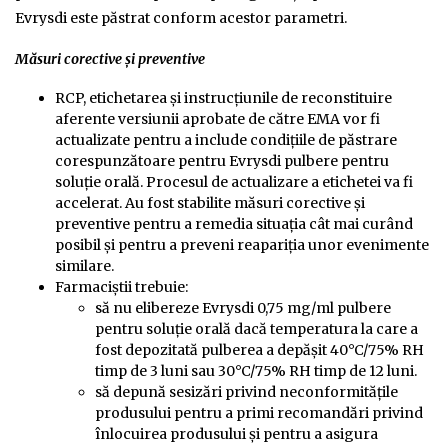
Evrysdi este păstrat conform acestor parametri.
Măsuri corective și preventive
RCP, etichetarea și instrucțiunile de reconstituire
aferente versiunii aprobate de către EMA vor fi
actualizate pentru a include condițiile de păstrare
corespunzătoare pentru Evrysdi pulbere pentru
soluție orală. Procesul de actualizare a etichetei va fi
accelerat. Au fost stabilite măsuri corective și
preventive pentru a remedia situația cât mai curând
posibil și pentru a preveni reapariția unor evenimente
similare.
Farmaciștii trebuie:
să nu elibereze Evrysdi 0,75 mg/ml pulbere
pentru soluţie orală dacă temperatura la care a
fost depozitată pulberea a depășit 40°C/75% RH
timp de 3 luni sau 30°C/75% RH timp de 12 luni.
să depună sesizări privind neconformitățile
produsului pentru a primi recomandări privind
înlocuirea produsului și pentru a asigura