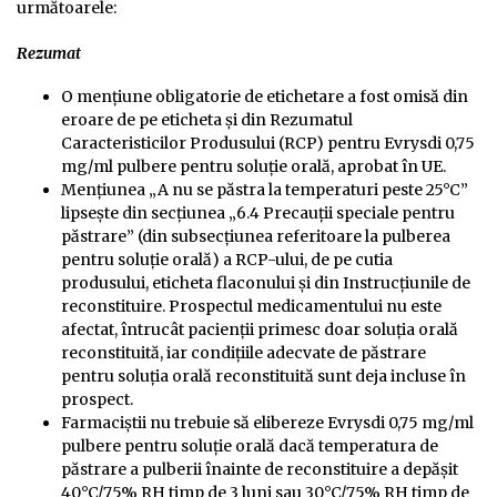
următoarele:
Rezumat
O mențiune obligatorie de etichetare a fost omisă din
eroare de pe eticheta și din Rezumatul
Caracteristicilor Produsului (RCP) pentru Evrysdi 0,75
mg/ml pulbere pentru soluţie orală, aprobat în UE.
Mențiunea „A nu se păstra la temperaturi peste 25°C”
lipsește din secțiunea „6.4 Precauții speciale pentru
păstrare” (din subsecțiunea referitoare la pulberea
pentru soluție orală) a RCP-ului, de pe cutia
produsului, eticheta flaconului și din Instrucțiunile de
reconstituire. Prospectul medicamentului nu este
afectat, întrucât pacienții primesc doar soluția orală
reconstituită, iar condițiile adecvate de păstrare
pentru soluția orală reconstituită sunt deja incluse în
prospect.
Farmaciștii nu trebuie să elibereze Evrysdi 0,75 mg/ml
pulbere pentru soluţie orală dacă temperatura de
păstrare a pulberii înainte de reconstituire a depășit
40°C/75% RH timp de 3 luni sau 30°C/75% RH timp de