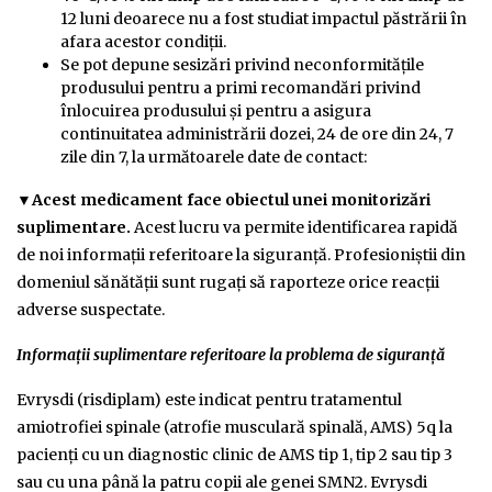
12 luni deoarece nu a fost studiat impactul păstrării în
afara acestor condiții.
Se pot depune sesizări privind neconformitățile
produsului pentru a primi recomandări privind
înlocuirea produsului și pentru a asigura
continuitatea administrării dozei, 24 de ore din 24, 7
zile din 7, la următoarele date de contact:
▼Acest medicament face obiectul unei monitorizări
suplimentare.
Acest lucru va permite identificarea rapidă
de noi informații referitoare la siguranță. Profesioniștii din
domeniul sănătății sunt rugați să raporteze orice reacții
adverse suspectate.
Informaţii suplimentare referitoare la problema de siguranţă
Evrysdi (risdiplam) este indicat pentru tratamentul
amiotrofiei spinale (atrofie musculară spinală, AMS) 5q la
pacienţi cu un diagnostic clinic de AMS tip 1, tip 2 sau tip 3
sau cu una până la patru copii ale genei SMN2. Evrysdi