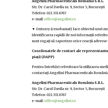
Angelini Pharmaceuticals România S.R.L.
Str. Dr. Carol Davila nr. 9, Sector 5, București
Telefon: 021.331.6767
e-mail:
office@angelini.ro
▼ Ontozry (cenobamat) face obiectul unei mon
identificarea rapidă de noi informații referito
sunt rugați să raporteze orice reacții adverse
Coordonatele de contact ale reprezentantulu
piață (DAPP)
Pentru întrebări referitoare la utilizarea m
contactați Angelini Pharmaceuticals România 
Angelini Pharmaceuticals România S.R.L.
Str. Dr. Carol Davila nr. 9, Sector 5, București
Telefon: 021.331.6767
e-mail:
office@angelini.ro