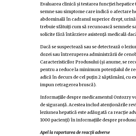
Evaluarea clinică și testarea funcției hepatice
semne sau simptome care indică o afectare hep
abdominală în cadranul superior drept, urină î
trebuie sfătuiți cum să recunoască semnele s
solicite fără întârziere asistență medicală dac
Dacă se suspectează sau se detectează o leziu
dozei sau întreruperea administrării de cen
Caracteristicilor Produsului (și anume, se rec
pentru a reduce la minimum potențialul de reci
adică în decurs de cel puțin 2 săptămâni, cu e
impun retragerea bruscă).
Informațiile despre medicamentul Ontozry vor 
de siguranță. Acestea includ atenționările rev
leziunea hepatică este adăugată ca reacție adv
1000 pacienţi) în informațiile despre produsu
Apel la raportarea de reacții adverse