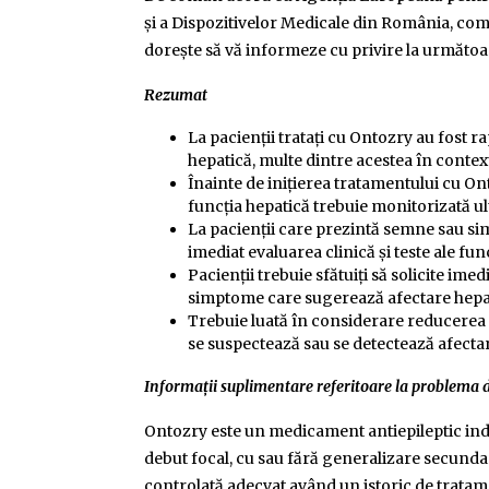
și a Dispozitivelor Medicale din România, co
dorește să vă informeze cu privire la următoa
Rezumat
La pacienții tratați cu Ontozry au fost r
hepatică, multe dintre acestea în contex
Înainte de inițierea tratamentului cu Onto
funcția hepatică trebuie monitorizată ul
La pacienții care prezintă semne sau si
imediat evaluarea clinică și teste ale fun
Pacienții trebuie sfătuiți să solicite im
simptome care sugerează afectare hepa
Trebuie luată în considerare reducerea
se suspectează sau se detectează afecta
Informații suplimentare referitoare la problema 
Ontozry este un medicament antiepileptic indi
debut focal, cu sau fără generalizare secundară
controlată adecvat având un istoric de tratam