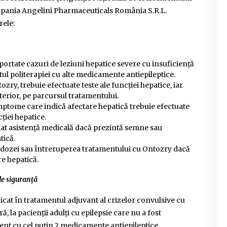
mpania Angelini Pharmaceuticals România S.R.L.
rele:
aportate cazuri de leziuni hepatice severe cu insuficiență
tul politerapiei cu alte medicamente antiepileptice.
zry, trebuie efectuate teste ale funcției hepatice, iar
terior, pe parcursul tratamentului.
mptome care indică afectare hepatică trebuie efectuate
cției hepatice.
ediat asistență medicală dacă prezintă semne sau
tică.
 dozei sau întreruperea tratamentului cu Ontozry dacă
re hepatică.
de siguranță
cat în tratamentul adjuvant al crizelor convulsive cu
, la pacienții adulți cu epilepsie care nu a fost
ent cu cel puțin 2 medicamente antiepileptice.