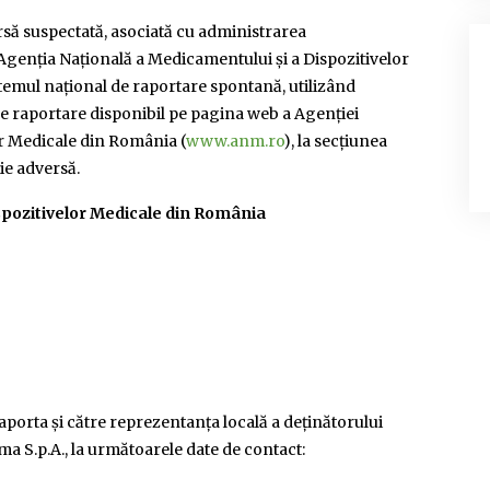
rsă suspectată, asociată cu administrarea
genţia Naţională a Medicamentului şi a Dispozitivelor
temul naţional de raportare spontană, utilizând
e raportare disponibil pe pagina web a Agenţiei
or Medicale din România (
www.anm.ro
), la secţiunea
e adversă.
spozitivelor Medicale din România
raporta şi către reprezentanța locală a deținătorului
ma S.p.A., la următoarele date de contact: