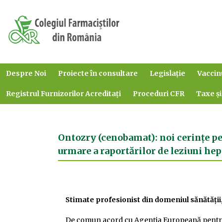
Despre Noi
Proiecte în consultare
Legislație
Vaccin
Registrul Furnizorilor Acreditați
Proceduri CFR
Taxe și
Ontozry (cenobamat): noi cerințe pe
urmare a raportărilor de leziuni hep
Stimate profesionist din domeniul sănătății
De comun acord cu Agenția Europeană pentr