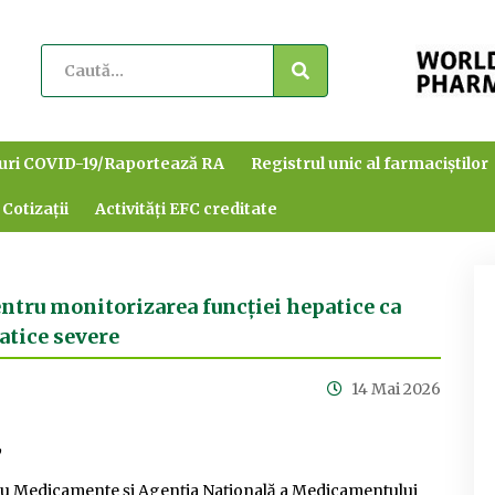
uri COVID-19/Raportează RA
Registrul unic al farmaciștilor
 Cotizații
Activități EFC creditate
ntru monitorizarea funcției hepatice ca
atice severe
14 Mai 2026
,
u Medicamente și Agenția Națională a Medicamentului