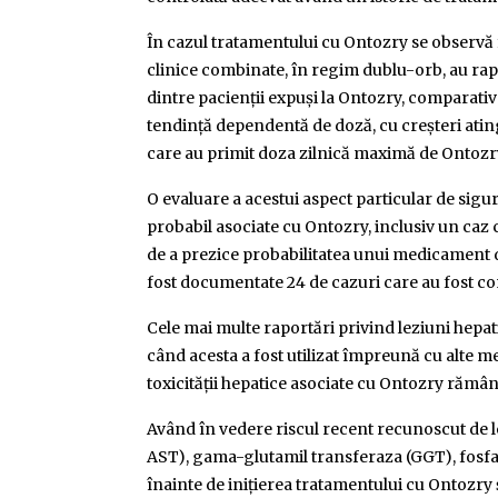
În cazul tratamentului cu Ontozry se observă f
clinice combinate, în regim dublu-orb, au rapor
dintre pacienții expuși la Ontozry, comparativ
tendință dependentă de doză, cu creșteri atin
care au primit doza zilnică maximă de Ontozr
O evaluare a acestui aspect particular de sigur
probabil asociate cu Ontozry, inclusiv un caz c
de a prezice probabilitatea unui medicament d
fost documentate 24 de cazuri care au fost con
Cele mai multe raportări privind leziuni hepat
când acesta a fost utilizat împreună cu alte 
toxicității hepatice asociate cu Ontozry rămân
Având în vedere riscul recent recunoscut de l
AST), gama-glutamil transferaza (GGT), fosfataz
înainte de inițierea tratamentului cu Ontozry 