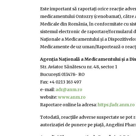
Este important să raportaţi orice reacție adve
medicamentului Ontozry (cenobamat), către A
Medicale din România, în conformitate cu sis
sistemul electronic de raportare/formularul d
Naţionale a Medicamentului şi a Dispozitivel
Medicamente de uz uman/Raportează o reacţi
Agenţia Naţională a Medicamentului şi a Di
Str. Aviator Sănătescu nr. 48, sector 1
Bucureşti 011478- RO
Fax: +4 0213 163 497
e-mail:
adr@anm.ro
website:
www.anm.ro
Raportare online la adresa:
https://adr.anm.ro
Totodată, reacţiile adverse suspectate se pot 
autorizației de punere pe piață, Angelini Phar