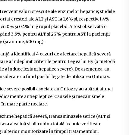
recvent valori crescute ale enzimelor hepatice; studiile
tat creșteri ale ALT și AST la 1,6% și, respectiv, 1,4%
 cu 0% și 0,4% în grupul placebo. A fost observată o
gând 3,6% pentru ALT și 2,7% pentru AST la pacienții
y (și anume, 400 mg).
anță a identificat 4 cazuri de afectare hepatică severă
are a îndeplinit criteriile pentru Legea lui Hy (o metodă
e a induce leziuni hepatice severe). De asemenea, au
siderate ca fiind posibil legate de utilizarea Ontozry.
ice severe posibil asociate cu Ontozry au apărut atunci
medicamente antiepileptice. Cauzele și mecanismele
 în mare parte neclare.
eziune hepatică severă, transaminazele serice (ALT și
a alcalină și bilirubina totală trebuie verificate
și ulterior monitorizate în timpul tratamentului.