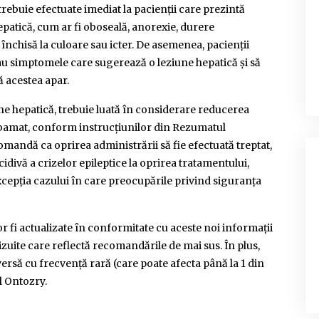
 trebuie efectuate imediat la pacienții care prezintă
atică, cum ar fi oboseală, anorexie, durere
nchisă la culoare sau icter. De asemenea, pacienții
au simptomele care sugerează o leziune hepatică și să
ă acestea apar.
ne hepatică, trebuie luată în considerare reducerea
obamat, conform instrucțiunilor din Rezumatul
omandă ca oprirea administrării să fie efectuată treptat,
divă a crizelor epileptice la oprirea tratamentului,
xcepția cazului în care preocupările privind siguranța
fi actualizate în conformitate cu aceste noi informații
izuite care reflectă recomandările de mai sus. În plus,
ersă cu frecvență rară (care poate afecta până la 1 din
l Ontozry.