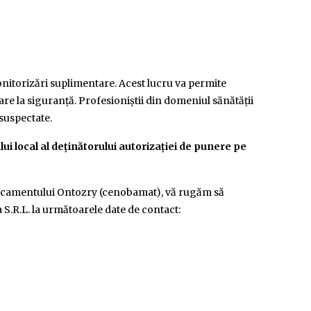
itorizări suplimentare. Acest lucru va permite
are la siguranță. Profesioniștii din domeniul sănătății
 suspectate.
i local al deținătorului autorizației de punere pe
edicamentului Ontozry (cenobamat), vă rugăm să
S.R.L. la următoarele date de contact: