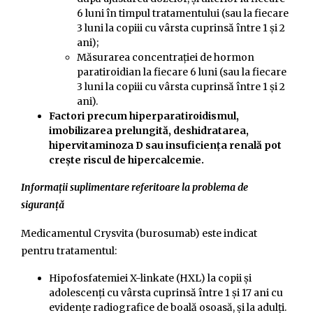
6 luni în timpul tratamentului (sau la fiecare
3 luni la copiii cu vârsta cuprinsă între 1 și 2
ani);
Măsurarea concentrației de hormon
paratiroidian la fiecare 6 luni (sau la fiecare
3 luni la copiii cu vârsta cuprinsă între 1 și 2
ani).
Factori precum hiperparatiroidismul,
imobilizarea prelungită, deshidratarea,
hipervitaminoza D sau insuficiența renală pot
crește riscul de hipercalcemie.
Informații suplimentare referitoare la problema de
siguranţă
Medicamentul Crysvita (burosumab) este indicat
pentru tratamentul:
Hipofosfatemiei X-linkate (HXL) la copii și
adolescenți cu vârsta cuprinsă între 1 și 17 ani cu
evidențe radiografice de boală osoasă, și la adulți.