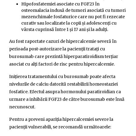
Hipofosfatemiei asociate cu FGF23 în
osteomalacia indusă de tumori asociată cu tumori
mezenchimale fosfaturice care nu pot fi rezecate
curativ sau localizate la copii și adolescenți cu
vârsta cuprinsă între 1 și 17 ani și la adulți.
Au fost raportate cazuri de hipercalcemie severă în
perioada post-autorizare la pacienții tratați cu
burosumab care prezintă hiperparatiroidism terțiar
asociat cu alți factori de risc pentru hipercalcemie.
Inițierea tratamentului cu burosumab poate afecta
nivelurile de calciu datorită restabilirii homeostaziei
fosfatice. Efectul asupra hormonului paratiroidian ca
urmare a inhibării FGF23 de către burosumab este însă
necunoscut.
Pentru a preveni apariția hipercalcemiei severe la
pacienții vulnerabili, se recomandă următoarele: