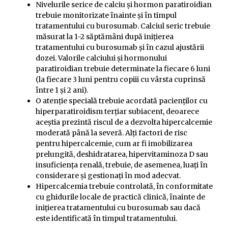
Nivelurile serice de calciu și hormon paratiroidian
trebuie monitorizate înainte și în timpul
tratamentului cu burosumab. Calciul seric trebuie
măsurat la 1-2 săptămâni după inițierea
tratamentului cu burosumab și în cazul ajustării
dozei. Valorile calciului și hormonului
paratiroidian trebuie determinate la fiecare 6 luni
(la fiecare 3 luni pentru copiii cu vârsta cuprinsă
între 1 și 2 ani).
O atenție specială trebuie acordată pacienților cu
hiperparatiroidism terțiar subiacent, deoarece
aceștia prezintă riscul de a dezvolta hipercalcemie
moderată până la severă. Alți factori de risc
pentru hipercalcemie, cum ar fi imobilizarea
prelungită, deshidratarea, hipervitaminoza D sau
insuficiența renală, trebuie, de asemenea, luați în
considerare și gestionați în mod adecvat.
Hipercalcemia trebuie controlată, în conformitate
cu ghidurile locale de practică clinică, înainte de
inițierea tratamentului cu burosumab sau dacă
este identificată în timpul tratamentului.