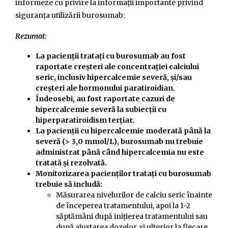
informeze cu privire la informații importante privind
siguranța utilizării burosumab:
Rezumat:
La pacienții tratați cu burosumab au fost
raportate creșteri ale concentrației calciului
seric, inclusiv hipercalcemie severă, și/sau
creșteri ale hormonului paratiroidian.
Îndeosebi, au fost raportate cazuri de
hipercalcemie severă la subiecții cu
hiperparatiroidism terțiar.
La pacienții cu hipercalcemie moderată până la
severă (> 3,0 mmol/L), burosumab nu trebuie
administrat până când hipercalcemia nu este
tratată și rezolvată.
Monitorizarea pacienților tratați cu burosumab
trebuie să includă:
Măsurarea nivelurilor de calciu seric înainte
de începerea tratamentului, apoi la 1-2
săptămâni după inițierea tratamentului sau
după ajustarea dozelor, și ulterior la fiecare