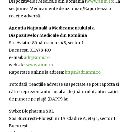
Dispozitivelor Medicale din Romania (
www.anm.ro
), la
secţiunea Medicamente de uz uman/Raportează o
reacţie adversă.
Agenţia Naţională a Medicamentului şi a
Dispozitivelor Medicale din România
Str. Aviator Sănătescu nr. 48, sector 1
București 011478-RO
e-mail:
adr@anm.ro
website:
www.anm.ro
Raportare online la adresa:
https://adr.anm.ro
Totodată, reacțiile adverse suspectate se pot raporta și
către reprezentantul local al deținătorului autorizației
de punere pe piață (DAPP) la:
Swixx Biopharma SRL
Sos București-Ploiești nr 1A, Clădire A, etaj 1, sector 1,
București