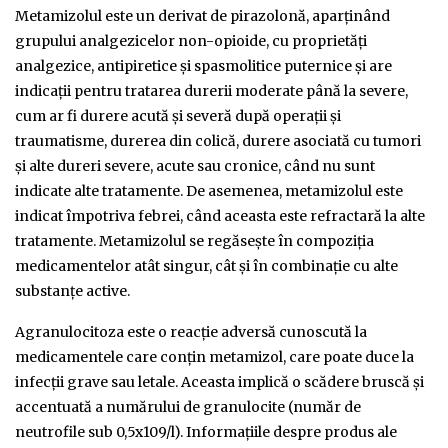
Metamizolul este un derivat de pirazolonă, aparținând
grupului analgezicelor non-opioide, cu proprietăți
analgezice, antipiretice și spasmolitice puternice și are
indicaţii pentru tratarea durerii moderate până la severe,
cum ar fi durere acută şi severă după operaţii şi
traumatisme, durerea din colică, durere asociată cu tumori
şi alte dureri severe, acute sau cronice, când nu sunt
indicate alte tratamente. De asemenea, metamizolul este
indicat împotriva febrei, când aceasta este refractară la alte
tratamente. Metamizolul se regăsește în compoziția
medicamentelor atât singur, cât și în combinație cu alte
substanțe active.
Agranulocitoza este o reacție adversă cunoscută la
medicamentele care conțin metamizol, care poate duce la
infecții grave sau letale. Aceasta implică o scădere bruscă și
accentuată a numărului de granulocite (număr de
neutrofile sub 0,5x109/l). Informațiile despre produs ale