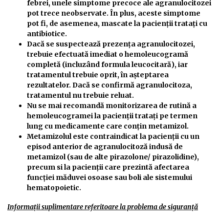
febrei, unele simptome precoce ale agranulocitozei
pot trece neobservate. În plus, aceste simptome
pot fi, de asemenea, mascate la pacienții tratați cu
antibiotice.
Dacă se suspectează prezența agranulocitozei,
trebuie efectuată imediat o hemoleucogramă
completă (incluzând formula leucocitară), iar
tratamentul trebuie oprit, în așteptarea
rezultatelor. Dacă se confirmă agranulocitoza,
tratamentul nu trebuie reluat.
Nu se mai recomandă monitorizarea de rutină a
hemoleucogramei la pacienții tratați pe termen
lung cu medicamente care conțin metamizol.
Metamizolul este contraindicat la pacienții cu un
episod anterior de agranulocitoză indusă de
metamizol (sau de alte pirazolone/ pirazolidine),
precum si la pacienții care prezintă afectarea
funcției măduvei osoase sau boli ale sistemului
hematopoietic.
Informaţii suplimentare referitoare la problema de siguranţă