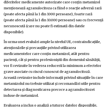
diferitelor medicamente autorizate care conțin metamizol
menționează agranulocitoza ca fiind o reacție adversă rară
(poate afecta până la 1 din 1000 persoane), foarte rară
(poate afecta până la 1 din 10.000 persoane) sau cu frecvență
necunoscută (care nu poate fi estimată din datele
disponibile).
În urma unei evaluări ample la nivelul UE, contraindicațiile,
atenționările și precauțiile privind utilizarea
medicamentelor care conțin metamizol, atât pentru
pacienți, cât și pentru profesioniștii din domeniul sănătății,
vor fi revizuite în vederea reducerii la minimum a efectelor
grave asociate cu riscul cunoscut de agranulocitoză.
Această revizuire include informații privind situațiile în care
metamizolul nu trebuie utilizat și recomandări utile pentru
detectarea și diagnosticarea precoce a agranulocitozei
induse de metamizol.
Evaluarea a inclus o analiză a tuturor datelor disponibile,