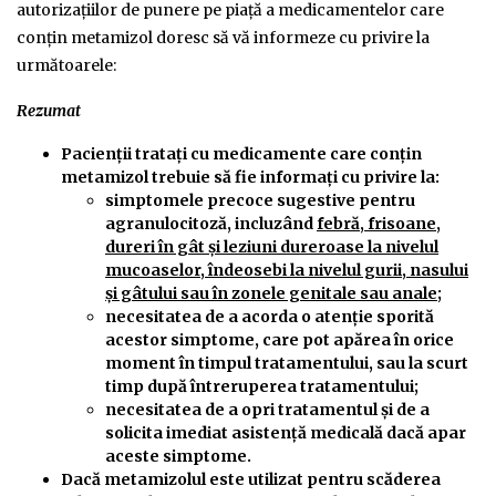
autorizaţiilor de punere pe piaţă a medicamentelor care
conțin metamizol doresc să vă informeze cu privire la
următoarele:
Rezumat
Pacienții tratați cu medicamente care conțin
metamizol trebuie să fie informați cu privire la:
simptomele precoce sugestive pentru
agranulocitoză, incluzând
febră, frisoane,
dureri în gât și leziuni dureroase la nivelul
mucoaselor, îndeosebi la nivelul gurii, nasului
și gâtului sau în zonele genitale sau anale;
necesitatea de a acorda o atenție sporită
acestor simptome, care pot apărea în orice
moment în timpul tratamentului, sau la scurt
timp după întreruperea tratamentului;
necesitatea de a opri tratamentul și de a
solicita imediat asistență medicală dacă apar
aceste simptome.
Dacă metamizolul este utilizat pentru scăderea