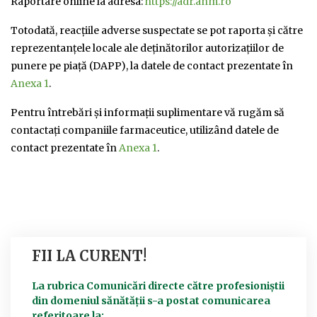
Raportare online la adresa:
https://adr.anm.ro
Totodată, reacțiile adverse suspectate se pot raporta și către
reprezentanțele locale ale deținătorilor autorizațiilor de
punere pe piață (DAPP), la datele de contact prezentate în
Anexa 1
.
Pentru întrebări și informații suplimentare vă rugăm să
contactați companiile farmaceutice, utilizând datele de
contact prezentate în
Anexa 1
.
FII LA CURENT!
La rubrica Comunicări directe către profesioniștii
din domeniul sănătății s-a postat comunicarea
referitoare la: