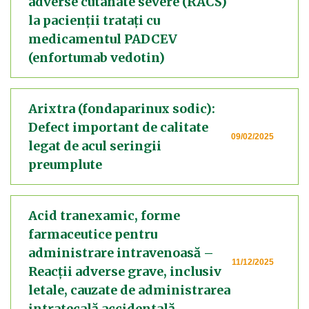
adverse cutanate severe (RACS)
la pacienții tratați cu
medicamentul PADCEV
(enfortumab vedotin)
Arixtra (fondaparinux sodic):
Defect important de calitate
09/02/2025
legat de acul seringii
preumplute
Acid tranexamic, forme
farmaceutice pentru
administrare intravenoasă –
11/12/2025
Reacții adverse grave, inclusiv
letale, cauzate de administrarea
intratecală accidentală