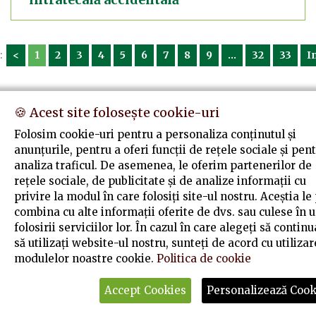
:
<
1
2
3
4
5
6
7
8
9
...
32
33
I
🍪 Acest site folosește cookie-uri
© Copyright
2026
Colegiul Farmaciștilor din România
. Toate
drepturile rezervate
Folosim cookie-uri pentru a personaliza conținutul și
anunțurile, pentru a oferi funcții de rețele sociale și pen
analiza traficul. De asemenea, le oferim partenerilor de
rețele sociale, de publicitate și de analize informații cu
privire la modul în care folosiți site-ul nostru. Aceștia le
combina cu alte informații oferite de dvs. sau culese în 
folosirii serviciilor lor. În cazul în care alegeți să continu
să utilizați website-ul nostru, sunteți de acord cu utiliza
modulelor noastre cookie.
Politica de cookie
Accept Cookies
Personalizează Cook