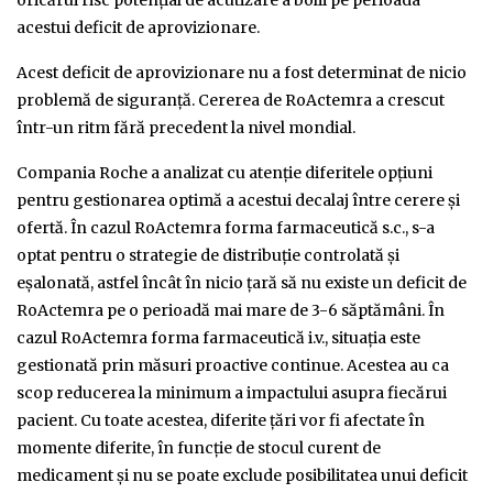
oricărui risc potenţial de acutizare a bolii pe perioada
acestui deficit de aprovizionare.
Acest deficit de aprovizionare nu a fost determinat de nicio
problemă de siguranţă. Cererea de RoActemra a crescut
într-un ritm fără precedent la nivel mondial.
Compania Roche a analizat cu atenţie diferitele opţiuni
pentru gestionarea optimă a acestui decalaj între cerere şi
ofertă. În cazul RoActemra forma farmaceutică s.c., s-a
optat pentru o strategie de distribuţie controlată şi
eşalonată, astfel încât în nicio ţară să nu existe un deficit de
RoActemra pe o perioadă mai mare de 3-6 săptămâni. În
cazul RoActemra forma farmaceutică i.v., situaţia este
gestionată prin măsuri proactive continue. Acestea au ca
scop reducerea la minimum a impactului asupra fiecărui
pacient. Cu toate acestea, diferite ţări vor fi afectate în
momente diferite, în funcţie de stocul curent de
medicament şi nu se poate exclude posibilitatea unui deficit