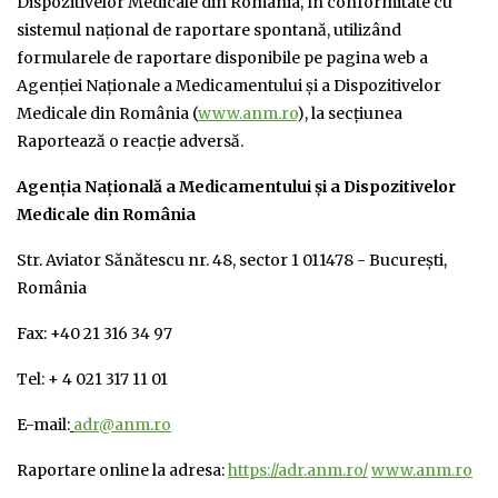
Dispozitivelor Medicale din România, în conformitate cu
sistemul naţional de raportare spontană, utilizând
formularele de raportare disponibile pe pagina web a
Agenţiei Naţionale a Medicamentului şi a Dispozitivelor
Medicale din România (
www.anm.ro
), la secţiunea
Raportează o reacţie adversă.
Agenția Națională a Medicamentului și a Dispozitivelor
Medicale din România
Str. Aviator Sănătescu nr. 48, sector 1 011478 - București,
România
Fax: +40 21 316 34 97
Tel: + 4 021 317 11 01
E-mail:
adr@anm.ro
Raportare online la adresa:
https://adr.anm.ro/
www.anm.ro