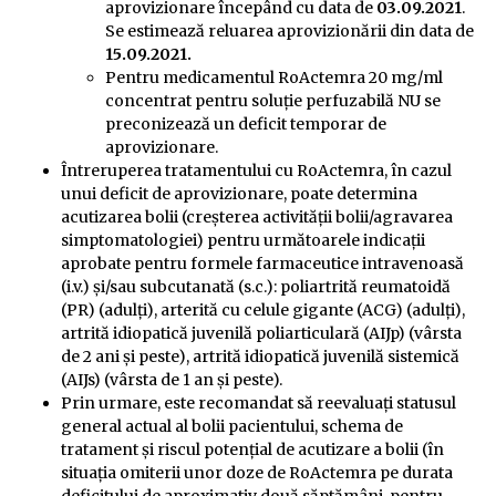
aprovizionare începând cu data de
03.09.2021
.
Se estimează reluarea aprovizionării din data de
15.09.2021.
Pentru medicamentul RoActemra 20 mg/ml
concentrat pentru soluţie perfuzabilă NU se
preconizează un deficit temporar de
aprovizionare.
Întreruperea tratamentului cu RoActemra, în cazul
unui deficit de aprovizionare, poate determina
acutizarea bolii (creşterea activităţii bolii/agravarea
simptomatologiei) pentru următoarele indicaţii
aprobate pentru formele farmaceutice intravenoasă
(i.v.) şi/sau subcutanată (s.c.): poliartrită reumatoidă
(PR) (adulţi), arterită cu celule gigante (ACG) (adulţi),
artrită idiopatică juvenilă poliarticulară (AIJp) (vârsta
de 2 ani şi peste), artrită idiopatică juvenilă sistemică
(AIJs) (vârsta de 1 an şi peste).
Prin urmare, este recomandat să reevaluați statusul
general actual al bolii pacientului, schema de
tratament şi riscul potenţial de acutizare a bolii (în
situația omiterii unor doze de RoActemra pe durata