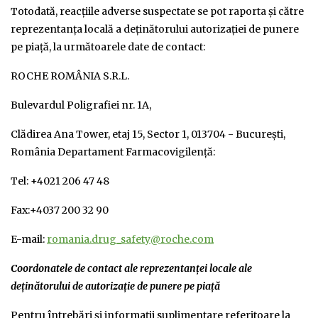
Totodată, reacţiile adverse suspectate se pot raporta şi către
reprezentanţa locală a deţinătorului autorizaţiei de punere
pe piaţă, la următoarele date de contact:
ROCHE ROMÂNIA S.R.L.
Bulevardul Poligrafiei nr. 1A,
Clădirea Ana Tower, etaj 15, Sector 1, 013704 - Bucureşti,
România Departament Farmacovigilenţă:
Tel: +4021 206 47 48
Fax:+4037 200 32 90
E-mail:
romania.drug_safety@roche.com
Coordonatele de contact ale reprezentanţei locale ale
deţinătorului de autorizaţie de punere pe piaţă
Pentru întrebări şi informaţii suplimentare referitoare la