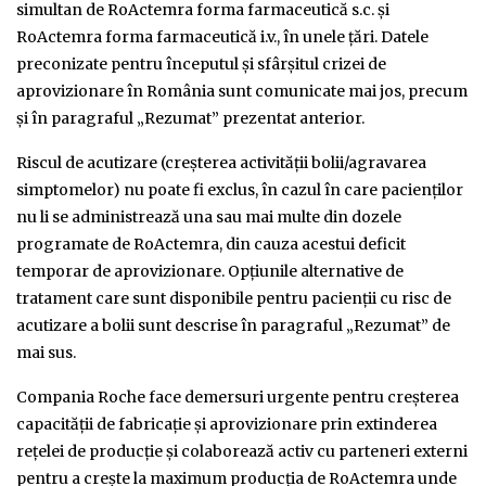
simultan de RoActemra forma farmaceutică s.c. şi
RoActemra forma farmaceutică i.v., în unele ţări. Datele
preconizate pentru începutul şi sfârşitul crizei de
aprovizionare în România sunt comunicate mai jos, precum
şi în paragraful „Rezumat” prezentat anterior.
Riscul de acutizare (creşterea activităţii bolii/agravarea
simptomelor) nu poate fi exclus, în cazul în care pacienţilor
nu li se administrează una sau mai multe din dozele
programate de RoActemra, din cauza acestui deficit
temporar de aprovizionare. Opţiunile alternative de
tratament care sunt disponibile pentru pacienţii cu risc de
acutizare a bolii sunt descrise în paragraful „Rezumat” de
mai sus.
Compania Roche face demersuri urgente pentru creşterea
capacităţii de fabricaţie şi aprovizionare prin extinderea
reţelei de producţie şi colaborează activ cu parteneri externi
pentru a creşte la maximum producţia de RoActemra unde