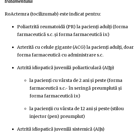
tratamentului
RoActemra (tocilizumab) este indicat pentru:
Poliartrită reumatoidă (PR) la pacienți adulți (forma
farmaceutică s.c. şi forma farmaceutică i.v.)
Arterită cu celule gigante (ACG) la pacienți adulți, doar
forma farmaceutică cu administrare s.c.
Artrită idiopatică juvenilă poliarticulară (AIJp)
la pacienţi cu vârsta de 2 ani şi peste (forma
farmaceutică s.c.- în seringă preumplută și
forma farmaceutică i.v.)
la pacienţii cu vârsta de 12 ani şi peste (stilou
injector (pen) preumplut)
Artrită idiopatică juvenilă sistemică (AIJs)