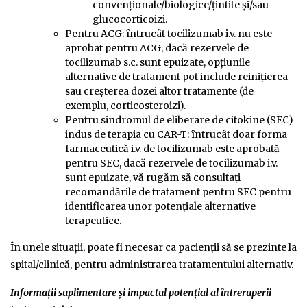
convenţionale/biologice/ţintite și/sau
glucocorticoizi.
Pentru ACG: întrucât tocilizumab i.v. nu este
aprobat pentru ACG, dacă rezervele de
tocilizumab s.c. sunt epuizate, opţiunile
alternative de tratament pot include reiniţierea
sau creşterea dozei altor tratamente (de
exemplu, corticosteroizi).
Pentru sindromul de eliberare de citokine (SEC)
indus de terapia cu CAR-T: întrucât doar forma
farmaceutică i.v. de tocilizumab este aprobată
pentru SEC, dacă rezervele de tocilizumab i.v.
sunt epuizate, vă rugăm să consultaţi
recomandările de tratament pentru SEC pentru
identificarea unor potenţiale alternative
terapeutice.
În unele situaţii, poate fi necesar ca pacienţii să se prezinte la
spital/clinică, pentru administrarea tratamentului alternativ.
Informaţii suplimentare şi impactul potenţial al întreruperii