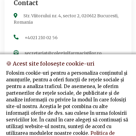
Contact
Str. Viitorului nr. 4, sector 2, 020612 Bucuresti,
Romania
+4021 210 02 56
secretariat@colegiulfarmacistilor.ro
🍪 Acest site folosește cookie-uri
Folosim cookie-uri pentru a personaliza conținutul și
anunțurile, pentru a oferi funcții de rețele sociale și
Urmărește-ne
pentru a analiza traficul. De asemenea, le oferim
partenerilor de rețele sociale, de publicitate și de
Facebook
analize informații cu privire la modul în care folosiți
Colegiul Farmaciștilor din România
site-ul nostru. Aceștia le pot combina cu alte
informații oferite de dvs. sau culese în urma folosirii
serviciilor lor. În cazul în care alegeți să continuați să
utilizați website-ul nostru, sunteți de acord cu
utilizarea modulelor noastre cookie.
Politica de