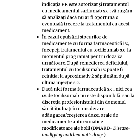
indicaţia PR este autorizat şi tratamentul
cu medicamentul sarilumab s.c.; vă rugăm
să analizaţi dacă nu ar fi oportună o
eventuală trecere la tratamentul cu acest
medicament.
În cazul epuizării stocurilor de
medicamente cu forma farmaceutică i.v.,
începeţi tratamentul cu tocilizumab s.c. la
momentul programat pentru doza i.v.
următoare. După remedierea deficitului,
tratamentul cu tocilizumab i.v. poate fi
reiniţiat la aproximativ 2 săptămâni după
ultima injecţie s.c.
Dacă nici forma farmaceutică s.c., nici cea
i.v. de tocilizumab nu este disponibilă, sau la
discreţia profesionistului din domeniul
sănătăţii: luaţi în considerare
adăugarea/creşterea dozei orale de
medicamente antireumatice
modificatoare ale bolii (DMARD-
Disease-
modifying
antirheumatic
drugs
)