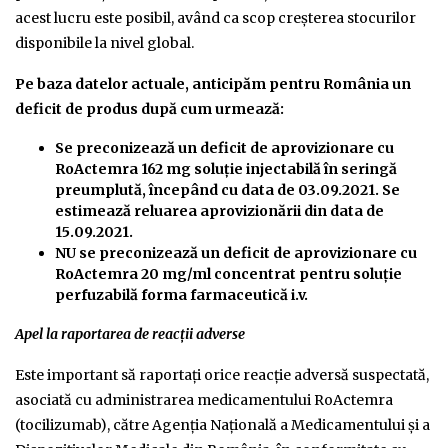
acest lucru este posibil, având ca scop creşterea stocurilor
disponibile la nivel global.
Pe
baza
datelor
actuale,
anticipăm
pentru
România
un
deficit
de
produs
după
cum
urmează:
Se preconizează un deficit de aprovizionare cu
RoActemra 162 mg soluţie injectabilă în
seringă
preumplută,
începând
cu
data
de
03.09.2021.
Se
estimează
reluarea
aprovizionării
din
data de
15.09.2021.
NU se preconizează un deficit de aprovizionare cu
RoActemra 20 mg/ml concentrat pentru soluţie
perfuzabilă forma farmaceutică i.v.
Apel la raportarea de reacții adverse
Este important să raportaţi orice reacţie adversă suspectată,
asociată cu administrarea medicamentului RoActemra
(tocilizumab), către Agenţia Naţională a Medicamentului şi a