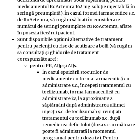
deficitului de aproximativ două săptămâni, pentru
medicamentul RoActemra 162 mg soluţie injectabilă în
seringă preumplută). În cazul formei farmaceutice s.c.
de RoActemra, vă rugăm să luaţi în considerare
numărul de seringi preumplute cu RoActemra, aflate
în posesia fiecărui pacient.
Sunt disponibile opţiuni alternative de tratament
pentru pacienţii cu risc de acutizare a bolii (vă rugăm
să consultaţi şi ghidurile de tratament
corespunzătoare):
pentru PR, AIJp și AIJs:
În cazul epuizării stocurilor de
medicamente cu forma farmaceutică cu
administrare s.c., începeţi tratamentul cu
tocilizumab, forma farmaceutică cu
administrare i.v., la aproximativ 2
săptămâni după administrarea ultimei
injecţii s.c. de tocilizumab şi reiniţiaţi
tratamentul cu tocilizumab s.c. după
remedierea deficitului (doza s.c. următoare
poate fi administrată la momentul
programat pentru doza i.v.). Pentru