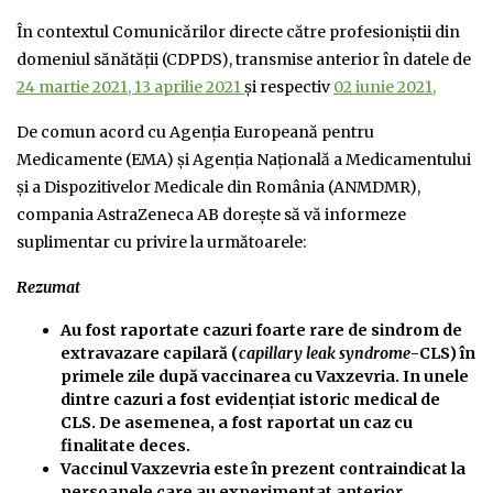
În contextul Comunicărilor directe către profesioniștii din
domeniul sănătății (CDPDS), transmise anterior în datele de
24 martie 2021
,
13 aprilie 2021
și respectiv
02 iunie 2021,
De comun acord cu Agenția Europeană pentru
Medicamente (EMA) și Agenția Națională a Medicamentului
și a Dispozitivelor Medicale din România (ANMDMR),
compania AstraZeneca AB dorește să vă informeze
suplimentar cu privire la următoarele:
Rezumat
Au fost raportate cazuri foarte rare de sindrom de
extravazare capilară (
capillary leak syndrome
-CLS) în
primele zile după vaccinarea cu Vaxzevria. In unele
dintre cazuri a fost evidențiat istoric medical de
CLS. De asemenea, a fost raportat un caz cu
finalitate deces.
Vaccinul Vaxzevria este în prezent contraindicat la
persoanele care au experimentat anterior