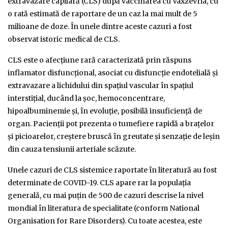
extravazare capilară (CLS) după vaccinarea cu Vaxzevria, cu
o rată estimată de raportare de un caz la mai mult de 5
milioane de doze. În unele dintre aceste cazuri a fost
observat istoric medical de CLS.
CLS este o afecțiune rară caracterizată prin răspuns
inflamator disfuncțional, asociat cu disfuncție endotelială și
extravazare a lichidului din spațiul vascular în spațiul
interstițial, ducând la șoc, hemoconcentrare,
hipoalbuminemie și, în evoluție, posibilă insuficiență de
organ. Pacienții pot prezenta o tumefiere rapidă a brațelor
și picioarelor, creștere bruscă în greutate și senzație de leșin
din cauza tensiunii arteriale scăzute.
Unele cazuri de CLS sistemice raportate în literatură au fost
determinate de COVID-19. CLS apare rar la populația
generală, cu mai puțin de 500 de cazuri descrise la nivel
mondial în literatura de specialitate (conform National
Organisation for Rare Disorders). Cu toate acestea, este