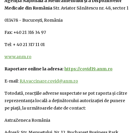
Agenția Națională a Medicamentului și a Dispozitivelor
Medicale din România
Str. Aviator Sănătescu nr. 48, sector 1
011478 - București, România
Fax: +40 21 316 34 97
Tel: + 40 21 317 11 01
www.anm.ro
Raportare online la adresa:
https://covid19.anm.ro
E-mail:
RA.vaccinare.covid@anm.ro
Totodată, reacțiile adverse suspectate se pot raporta și către
reprezentanța locală a deţinătorului autorizației de punere
pe piață, la următoarele date de contact:
AstraZeneca România
Adresă: Str. Menuetului, Nr. 12, Bucharest Business Park,