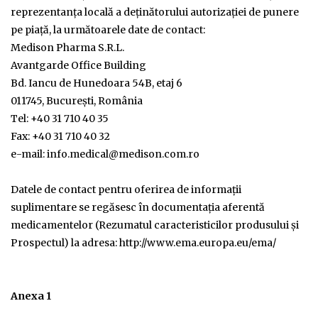
reprezentanţa locală a deţinătorului autorizaţiei de punere
pe piaţă, la următoarele date de contact:
Medison Pharma S.R.L.
Avantgarde Office Building
Bd. Iancu de Hunedoara 54B, etaj 6
011745, Bucureşti, România
Tel: +40 31 710 40 35
Fax: +40 31 710 40 32
e-mail: info.medical@medison.com.ro
Datele de contact pentru oferirea de informaţii
suplimentare se regăsesc în documentaţia aferentă
medicamentelor (Rezumatul caracteristicilor produsului şi
Prospectul) la adresa: http://www.ema.europa.eu/ema/
Anexa 1