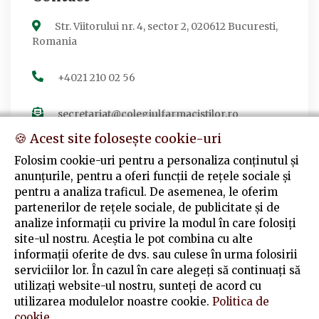
Str. Viitorului nr. 4, sector 2, 020612 Bucuresti,
Romania
+4021 210 02 56
secretariat@colegiulfarmacistilor.ro
🍪 Acest site folosește cookie-uri
Folosim cookie-uri pentru a personaliza conținutul și
anunțurile, pentru a oferi funcții de rețele sociale și
Urmărește-ne
pentru a analiza traficul. De asemenea, le oferim
partenerilor de rețele sociale, de publicitate și de
Facebook
analize informații cu privire la modul în care folosiți
Colegiul Farmaciștilor din România
site-ul nostru. Aceștia le pot combina cu alte
informații oferite de dvs. sau culese în urma folosirii
serviciilor lor. În cazul în care alegeți să continuați să
utilizați website-ul nostru, sunteți de acord cu
utilizarea modulelor noastre cookie.
Politica de
cookie