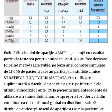
Estimările riscului de apariţie a LMP la pacienţii cu rezultat
pozitiv la testarea pentru anticorpii anti-JCV au fost derivate
folosind metoda Life Table, pe baza unei cohorte cumulate
de 21.696 de pacienţi care au participat la studiile clinice
STRATIFY-2, TOP, TYGRIS şi STRATA. O stratificare
suplimentară a riscului de apariţie a LMP pe intervale ale
titrului anticorpilor anti-JCV la pacienţii fără antecedente de
utilizare a tratamentului imunosupresor a fost derivată din
combinarea riscului anual global cu distribuţia valorii
titrului de anticorpi. Riscul de apariţie a LMP la pacienţii cu