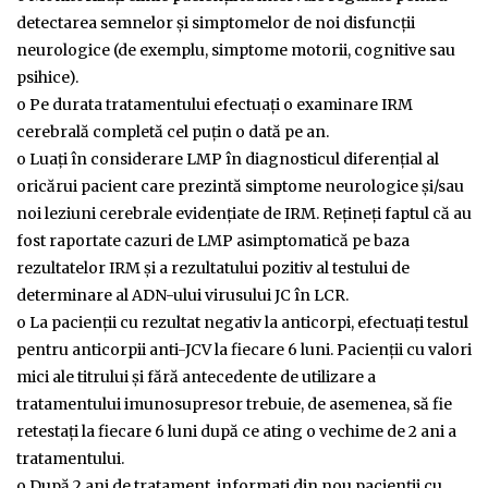
detectarea semnelor şi simptomelor de noi disfuncţii
neurologice (de exemplu, simptome motorii, cognitive sau
psihice).
o Pe durata tratamentului efectuaţi o examinare IRM
cerebrală completă cel puţin o dată pe an.
o Luaţi în considerare LMP în diagnosticul diferenţial al
oricărui pacient care prezintă simptome neurologice şi/sau
noi leziuni cerebrale evidenţiate de IRM. Reţineţi faptul că au
fost raportate cazuri de LMP asimptomatică pe baza
rezultatelor IRM şi a rezultatului pozitiv al testului de
determinare al ADN-ului virusului JC în LCR.
o La pacienţii cu rezultat negativ la anticorpi, efectuaţi testul
pentru anticorpii anti-JCV la fiecare 6 luni. Pacienţii cu valori
mici ale titrului şi fără antecedente de utilizare a
tratamentului imunosupresor trebuie, de asemenea, să fie
retestaţi la fiecare 6 luni după ce ating o vechime de 2 ani a
tratamentului.
o După 2 ani de tratament, informaţi din nou pacienţii cu