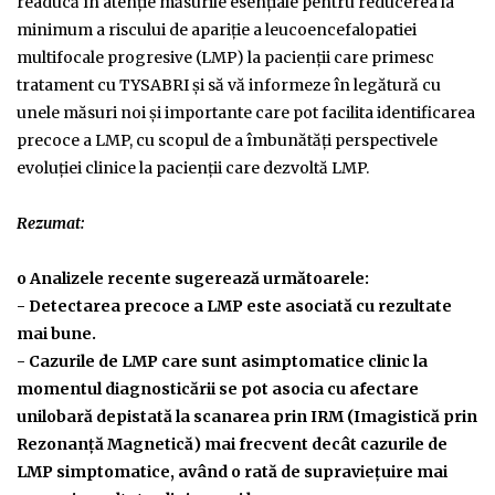
readucă în atenţie măsurile esențiale pentru reducerea la
minimum a riscului de apariţie a leucoencefalopatiei
multifocale progresive (LMP) la pacienţii care primesc
tratament cu TYSABRI şi să vă informeze în legătură cu
unele măsuri noi şi importante care pot facilita identificarea
precoce a LMP, cu scopul de a îmbunătăţi perspectivele
evoluţiei clinice la pacienţii care dezvoltă LMP.
Rezumat:
o Analizele recente sugerează următoarele:
- Detectarea precoce a LMP este asociată cu rezultate
mai bune.
- Cazurile de LMP care sunt asimptomatice clinic la
momentul diagnosticării se pot asocia cu afectare
unilobară depistată la scanarea prin IRM (Imagistică prin
Rezonanţă Magnetică) mai frecvent decât cazurile de
LMP simptomatice, având o rată de supravieţuire mai