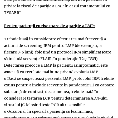
privire la riscul de apariţie a LMP în cazul tratamentului cu
TYSABRI.
Pentru pacienţii cu risc mare de apariţie a LMP:
Trebuie luată în considerare efectuarea mai frecventă a
acţiunii de screening IRM pentru LMP (de exemplu, la
fiecare 3-6 luni), folosind un protocol IRM simplificat (care
să includă secvenţe FLAIR, în ponderaţie T2 şi DWI).
Detectarea precoce a LMP la pacienţii asimptomatici este
asociată cu rezultate mai bune privind evoluţia LMP.
o Dacă se suspectează prezenţa LMP, protocolul IRM trebuie
extins pentru a include secvenţe în ponderaţie T1 cu captare
substanţă de contrast; de asemenea, trebuie luată în
considerare testarea LCR pentru determinarea ADN-ului
virusului JC folosind teste PCR ultrasensibile.
o Ocazional, în special la pacienţii cu leziuni mici,