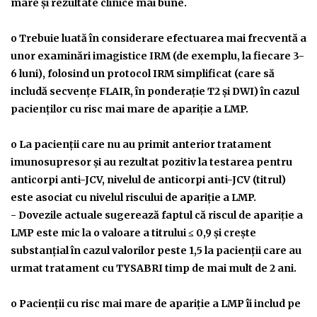
mare şi rezultate clinice mai bune.
o Trebuie luată în considerare efectuarea mai frecventă a
unor examinări imagistice IRM (de exemplu, la fiecare 3-
6 luni), folosind un protocol IRM simplificat (care să
includă secvenţe FLAIR, în ponderaţie T2 şi DWI) în cazul
pacienţilor cu risc mai mare de apariţie a LMP.
o La pacienţii care nu au primit anterior tratament
imunosupresor şi au rezultat pozitiv la testarea pentru
anticorpi anti-JCV, nivelul de anticorpi anti-JCV (titrul)
este asociat cu nivelul riscului de apariţie a LMP.
- Dovezile actuale sugerează faptul că riscul de apariţie a
LMP este mic la o valoare a titrului ≤ 0,9 şi creşte
substanţial în cazul valorilor peste 1,5 la pacienţii care au
urmat tratament cu TYSABRI timp de mai mult de 2 ani.
o Pacienţii cu risc mai mare de apariţie a LMP îi includ pe