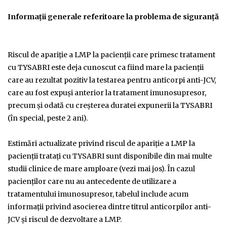
Informaţii generale referitoare la problema de siguranţă
Riscul de apariţie a LMP la pacienţii care primesc tratament
cu TYSABRI este deja cunoscut ca fiind mare la pacienţii
care au rezultat pozitiv la testarea pentru anticorpi anti-JCV,
care au fost expuşi anterior la tratament imunosupresor,
precum şi odată cu creşterea duratei expunerii la TYSABRI
(în special, peste 2 ani).
Estimări actualizate privind riscul de apariţie a LMP la
pacienţii trataţi cu TYSABRI sunt disponibile din mai multe
studii clinice de mare amploare (vezi mai jos). În cazul
pacienţilor care nu au antecedente de utilizare a
tratamentului imunosupresor, tabelul include acum
informații privind asocierea dintre titrul anticorpilor anti-
JCV şi riscul de dezvoltare a LMP.