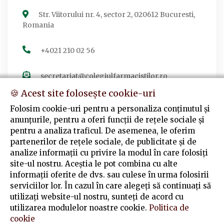
Str. Viitorului nr. 4, sector 2, 020612 Bucuresti,
Romania
+4021 210 02 56
secretariat@colegiulfarmacistilor.ro
🍪 Acest site folosește cookie-uri
Folosim cookie-uri pentru a personaliza conținutul și
anunțurile, pentru a oferi funcții de rețele sociale și
Urmărește-ne
pentru a analiza traficul. De asemenea, le oferim
partenerilor de rețele sociale, de publicitate și de
Facebook
analize informații cu privire la modul în care folosiți
Colegiul Farmaciștilor din România
site-ul nostru. Aceștia le pot combina cu alte
informații oferite de dvs. sau culese în urma folosirii
serviciilor lor. În cazul în care alegeți să continuați să
utilizați website-ul nostru, sunteți de acord cu
utilizarea modulelor noastre cookie.
Politica de
cookie