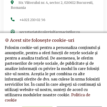
Str. Viitorului nr. 4, sector 2, 020612 Bucuresti,
Romania
+4021 210 02 56
secretariat@colegiulfarmacistilor.ro
🍪 Acest site folosește cookie-uri
Folosim cookie-uri pentru a personaliza conținutul și
anunțurile, pentru a oferi funcții de rețele sociale și
Urmărește-ne
pentru a analiza traficul. De asemenea, le oferim
partenerilor de rețele sociale, de publicitate și de
Facebook
analize informații cu privire la modul în care folosiți
Colegiul Farmaciștilor din România
site-ul nostru. Aceștia le pot combina cu alte
informații oferite de dvs. sau culese în urma folosirii
serviciilor lor. În cazul în care alegeți să continuați să
utilizați website-ul nostru, sunteți de acord cu
utilizarea modulelor noastre cookie.
Politica de
cookie
© Copyright
2026
Colegiul Farmaciștilor din România
. Toate