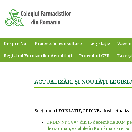
Despre Noi
Proiecte în consultare
Legislație
Vaccin
Registrul Furnizorilor Acreditați
Proceduri CFR
Taxe și
ACTUALIZĂRI ȘI NOUTĂȚI LEGISL
Secțiunea LEGISLAȚIE/ORDINE a fost actualizată
ORDIN Nr. 5.994 din 16 decembrie 2024 p
de uz uman, valabile în România, care pot f