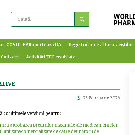
uri COVID-19/Raportează RA
Registrul unic al farmaciștilor
 Cotizații
Activități EFC creditate
ATIVE
23 Februarie 2026
 cu ultimele versiuni pentru:
entru aprobarea preţurilor maximale ale medicamentelor
i utilizate/comercializate de către deţinătorii de