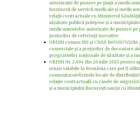
autorizaţie de punere pe piaţă a medicamen
furnizorii de servicii medicale şi medica
relaţii contractuale cu Ministerul Sănătăţii
sănătate publică judeţene şi a municipiului
medicamentelor autorizate de punere pe pi
preţurilor de referinţă inovative
ORDIN comun MS și CNAS 1605/875/2014 pri
comerciale şi a preţurilor de decontare a
programelor naţionale de sănătate şi a me
ORDIN Nr. 2.494 din 26 iulie 2023 pentru
uman valabile în România care pot fi utili
comunitare/oficinele locale de distribuţie/f
relaţie contractuală cu casele de asigurări
şi a municipiului Bucureşti sau/şi cu Minis