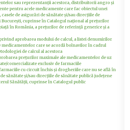
telor sau reprezentanţii acestora, distribuitorii angro şi
mente pentru acele medicamente care fac obiectul unei
, casele de asigurări de sănătate şi/sau direcţiile de
 Bucureşti, cuprinse în Catalogul naţional al preţurilor
aţă în România, a preţurilor de referinţă generice şi a
vind aprobarea modului de calcul, a listei denumirilor
le medicamentelor care se acordă bolnavilor în cadrul
todologiei de calcul al acestora
 aprobarea preţurilor maximale ale medicamentelor de uz
zate/comercializate exclusiv de farmaciile
armaciile cu circuit închis şi drogheriile care nu se află în
 de sănătate şi/sau direcţiile de sănătate publică judeţene
terul Sănătăţii, cuprinse în Catalogul public