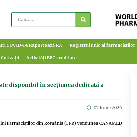
uri COVID-19/Raportează RA
Registrul unic al farmaciștilor
 Cotizații
Activități EFC creditate
te disponibil în secțiunea dedicată a
02 Iunie 2026
giului Farmaciștilor din România (CFR) versiunea CANAMED