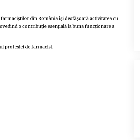
 farmaciştilor din România își desfășoară activitatea cu
 dovedind o contribuție esențială la buna funcționare a
l profesiei de farmacist.