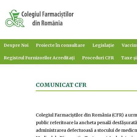
Despre Noi
Proiecte în consultare
Legislație
Vaccin
Registrul Furnizorilor Acreditați
Proceduri CFR
Taxe și
COMUNICAT CFR
Colegiul Farmaciștilor din România (CFR) a urmăr
public referitoare la ancheta penală desfășurat
administrarea defectuoasă a stocului de medicm