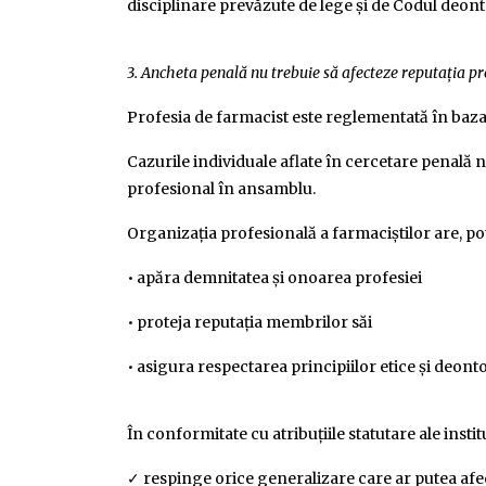
disciplinare prevăzute de lege și de Codul deont
3. Ancheta penală nu trebuie să afecteze reputația pr
Profesia de farmacist este reglementată în baza 
Cazurile individuale aflate în cercetare penală n
profesional în ansamblu.
Organizația profesională a farmaciștilor are, potr
• apăra demnitatea și onoarea profesiei
• proteja reputația membrilor săi
• asigura respectarea principiilor etice și deonto
În conformitate cu atribuțiile statutare ale instit
✓ respinge orice generalizare care ar putea afec