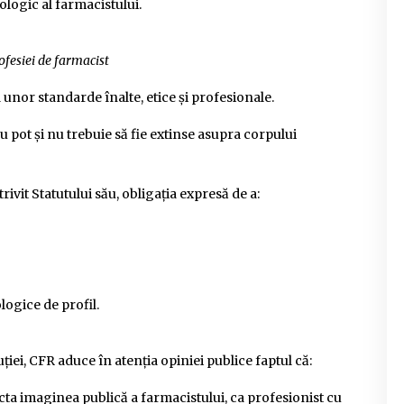
ologic al farmacistului.
ofesiei de farmacist
unor standarde înalte, etice și profesionale.
u pot și nu trebuie să fie extinse asupra corpului
ivit Statutului său, obligația expresă de a:
logice de profil.
uției, CFR aduce în atenția opiniei publice faptul că:
ta imaginea publică a farmacistului, ca profesionist cu