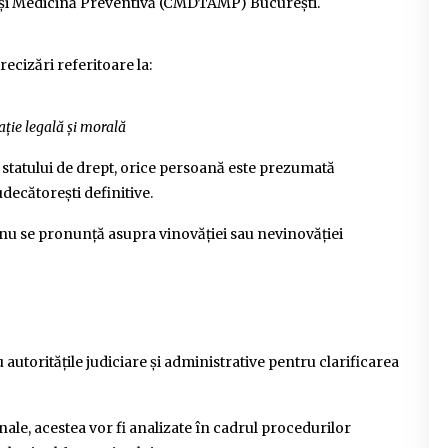
 și Medicină Preventivă (CMDTAMP) București.
ecizări referitoare la:
ație legală și morală
 statului de drept, orice persoană este prezumată
decătorești definitive.
 nu se pronunță asupra vinovăției sau nevinovăției
 autoritățile judiciare și administrative pentru clarificarea
nale, acestea vor fi analizate în cadrul procedurilor