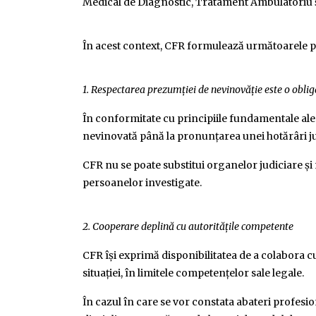
Medical de Diagnostic, Tratament Ambulatoriu
În acest context, CFR formulează următoarele pr
1. Respectarea prezumției de nevinovăție este o oblig
În conformitate cu principiile fundamentale ale
nevinovată până la pronunțarea unei hotărâri ju
CFR nu se poate substitui organelor judiciare și
persoanelor investigate.
2. Cooperare deplină cu autoritățile competente
CFR își exprimă disponibilitatea de a colabora cu
situației, în limitele competențelor sale legale.
În cazul în care se vor constata abateri profesio