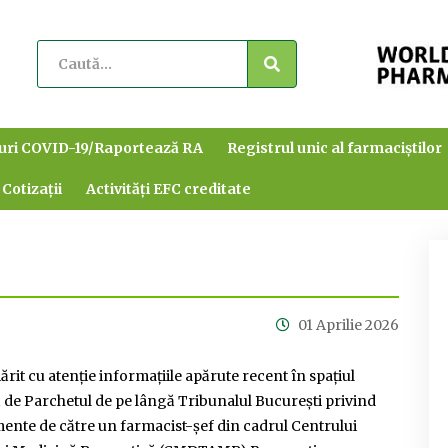
uri COVID-19/Raportează RA
Registrul unic al farmaciștilor
 Cotizații
Activități EFC creditate
01 Aprilie 2026
it cu atenție informațiile apărute recent în spațiul
ă de Parchetul de pe lângă Tribunalul București privind
ente de către un farmacist-șef din cadrul Centrului