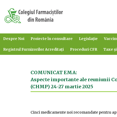
Despre Noi
Proiecte în consultare
Legislație
Vaccin
Registrul Furnizorilor Acreditați
Proceduri CFR
Taxe și
COMUNICAT EMA:
Aspecte importante ale reuniunii 
(CHMP) 24-27 martie 2025
Cinci medicamente noi recomandate pentru ap