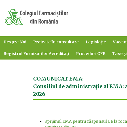
Despre Noi
Proiecte în consultare
Legislație
Vaccin
Registrul Furnizorilor Acreditați
Proceduri CFR
Taxe și
COMUNICAT EMA:
Consiliul de administrație al EMA: 
2026
Sprijinul EMA pentru răspunsul UE la focar