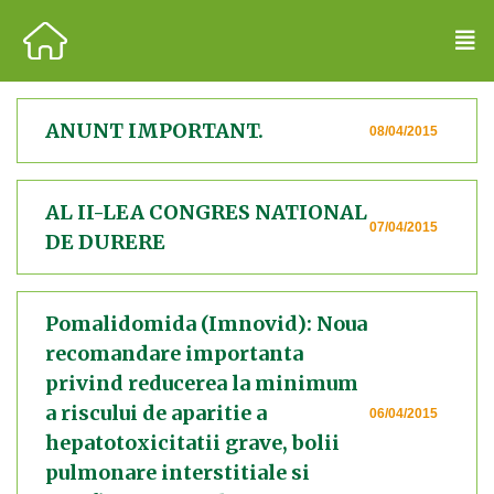
ANUNT IMPORTANT.
08/04/2015
AL II-LEA CONGRES NATIONAL
07/04/2015
DE DURERE
Pomalidomida (Imnovid): Noua
recomandare importanta
privind reducerea la minimum
a riscului de aparitie a
06/04/2015
hepatotoxicitatii grave, bolii
pulmonare interstitiale si