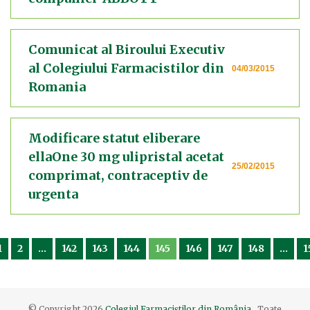
Comunicat al Biroului Executiv
al Colegiului Farmacistilor din
04/03/2015
Romania
Modificare statut eliberare
ellaOne 30 mg ulipristal acetat
25/02/2015
comprimat, contraceptiv de
urgenta
1
2
...
142
143
144
145
146
147
148
...
1
© Copyright
2026
Colegiul Farmaciștilor din România
. Toate