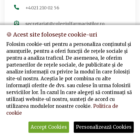
+4021 210 02 56
secretariat@colegiulfarmacistilor.ro
🍪 Acest site folosește cookie-uri
Folosim cookie-uri pentru a personaliza conținutul și
anunțurile, pentru a oferi funcții de rețele sociale și
Urmărește-ne
pentru a analiza traficul. De asemenea, le oferim
partenerilor de rețele sociale, de publicitate și de
Facebook
analize informații cu privire la modul în care folosiți
Colegiul Farmaciștilor din România
site-ul nostru. Aceștia le pot combina cu alte
informații oferite de dvs. sau culese în urma folosirii
serviciilor lor. În cazul în care alegeți să continuați să
utilizați website-ul nostru, sunteți de acord cu
utilizarea modulelor noastre cookie.
Politica de
cookie
© Copyright
2026
Colegiul Farmaciștilor din România
. Toate
Accept Cookies
Personalizează Cookies
drepturile rezervate