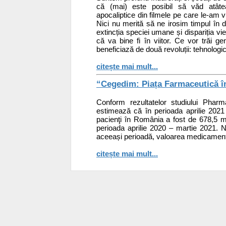
că (mai) este posibil să văd atâtea 
apocaliptice din filmele pe care le-am v
Nici nu merită să ne irosim timpul în d
extincția speciei umane și dispariția v
că va bine fi în viitor. Ce vor trăi g
beneficiază de două revoluții: tehnologic
citește mai mult...
“Cegedim: Piața Farmaceutică î
Conform rezultatelor studiului Pha
estimează că în perioada aprilie 2021
pacienţi în România a fost de 678,5 mi
perioada aprilie 2020 – martie 2021. N
aceeași perioadă, valoarea medicamentel
citește mai mult...