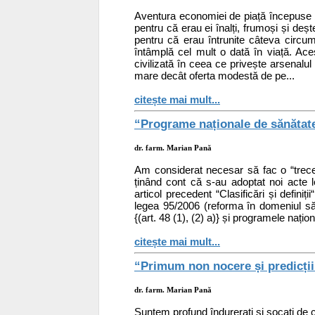
Aventura economiei de piață începuse bi
pentru că erau ei înalți, frumoși și dește
pentru că erau întrunite câteva circum
întâmplă cel mult o dată în viață. A
civilizată în ceea ce privește arsenalu
mare decât oferta modestă de pe...
citește mai mult...
“Programe naționale de sănătat
dr. farm. Marian Pană
Am considerat necesar să fac o “trecer
ținând cont că s-au adoptat noi acte le
articol precedent “Clasificări și defini
legea 95/2006 (reforma în domeniul săn
{(art. 48 (1), (2) a)} și programele națion
citește mai mult...
“Primum non nocere și predicții
dr. farm. Marian Pană
Suntem profund îndurerați si șocați de