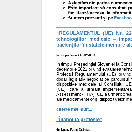
Așteptăm din partea dumneavoa
Este important să consultați 
facilitează accesul la informații
Suntem prezenți și pe
Faceboo
“REGULAMENTUL (UE) Nr. 2282
tehnologiilor medicale – impa
pacienților în statele membre a
farm. pr. Anca CRUPARIU
În timpul Președinției Sloveniei la C
decembrie 2021 privind evaluarea tehnol
Proiectul Regulamentului (UE) privind
dosar legislativ negociat pe parcursul
dispozitive medicale al Consiliului U
(CE), care a urmărit implementare
Assessment - HTA). CE a urmărit creare
ale medicamentelor și dispozitivelor me
citește mai mult...
“Înapoi la profesie“
dr. farm. Petru Crăciun