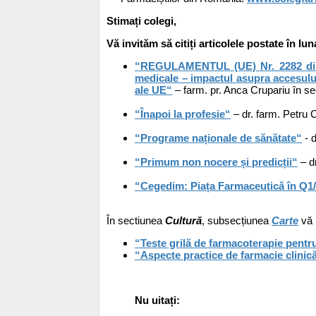
Stimați colegi,
Vă invităm să citiți articolele postate în luna
“REGULAMENTUL (UE) Nr. 2282 din 1
medicale – impactul asupra accesului
ale UE“
– farm. pr. Anca Crupariu în s
“Înapoi la profesie“
– dr. farm. Petru 
“Programe naționale de sănătate“
- d
“Primum non nocere și predicții“
– d
“Cegedim: Piața Farmaceutică în Q1
În sectiunea
Cultură
, subsecțiunea
Carte
vă 
“Teste grilă de farmacoterapie pentr
“Aspecte practice de farmacie clinic
Nu uitați: