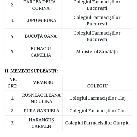
TARCEA DELIA-
Colegiul Farmaciștilor
2.
CORINA
București
Colegiul Farmaciștilor
3.
LUPU MIRUNA
București
Colegiul Farmaciștilor
4.
BUCUȚĂ OANA
București
BUNACIU
5.
Ministerul Sănătății
CAMELIA
II. MEMBRI SUPLEANȚI:
NR.
MEMBRU
CRT.
COLEGIU
RUSNEAC ILEANA
1.
Colegiul Farmaciștilor Cluj
NICULINA
2.
PURA GABRIELA
Colegiul Farmaciștilor Cluj
HARANGUȘ
3.
Colegiul Farmaciștilor Giurgiu
CARMEN