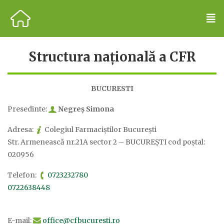
Structura națională a CFR
BUCURESTI
Presedinte:
Negreș Simona
Adresa:
Colegiul Farmaciștilor București
Str. Armenească nr.21A sector 2 – BUCUREŞTI cod poştal:
020956
Telefon:
0723232780
0722638448
E-mail:
office@cfbucuresti.ro