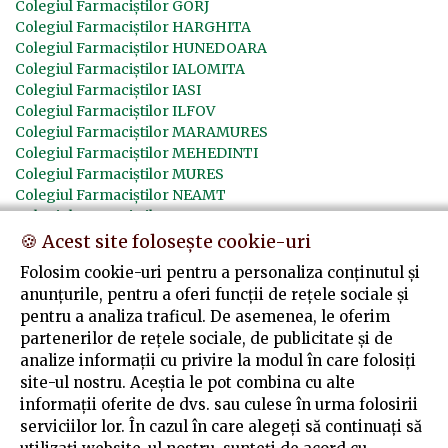
Colegiul Farmaciștilor GORJ
Colegiul Farmaciștilor HARGHITA
Colegiul Farmaciștilor HUNEDOARA
Colegiul Farmaciștilor IALOMITA
Colegiul Farmaciștilor IASI
Colegiul Farmaciștilor ILFOV
Colegiul Farmaciștilor MARAMURES
Colegiul Farmaciștilor MEHEDINTI
Colegiul Farmaciștilor MURES
Colegiul Farmaciștilor NEAMT
Colegiul Farmaciștilor OLT
Colegiul Farmaciștilor PRAHOVA
🍪 Acest site folosește cookie-uri
Colegiul Farmaciștilor SALAJ
Folosim cookie-uri pentru a personaliza conținutul și
Colegiul Farmaciștilor SATU MARE
anunțurile, pentru a oferi funcții de rețele sociale și
Colegiul Farmaciștilor SIBIU
pentru a analiza traficul. De asemenea, le oferim
Colegiul Farmaciștilor SUCEAVA
partenerilor de rețele sociale, de publicitate și de
Colegiul Farmaciștilor TELEORMAN
analize informații cu privire la modul în care folosiți
Colegiul Farmaciștilor TIMIS
site-ul nostru. Aceștia le pot combina cu alte
Colegiul Farmaciștilor TULCEA
informații oferite de dvs. sau culese în urma folosirii
Colegiul Farmaciștilor VASLUI
Colegiul Farmaciștilor VRANCEA
serviciilor lor. În cazul în care alegeți să continuați să
Colegiul Farmaciștilor VÂLCEA