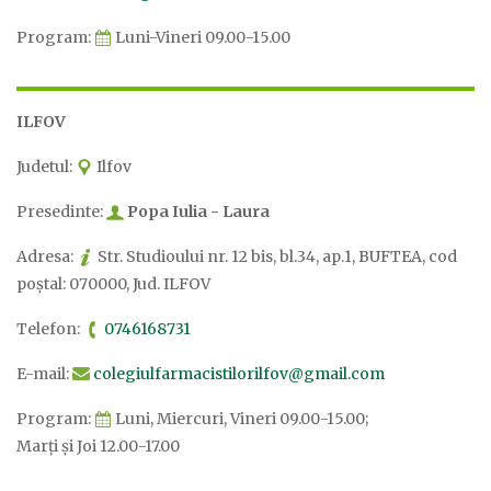
Program:
Luni-Vineri 09.00-15.00
ILFOV
Judetul:
Ilfov
Presedinte:
Popa Iulia - Laura
Adresa:
Str. Studioului nr. 12 bis, bl.34, ap.1, BUFTEA, cod
poştal: 070000, Jud. ILFOV
Telefon:
0746168731
E-mail:
colegiulfarmacistilorilfov@gmail.com
Program:
Luni, Miercuri, Vineri 09.00-15.00;
Marți și Joi 12.00-17.00